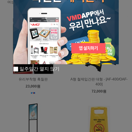
여성미화원청소중(A자형) (7698)
CFB-300 O형 철제입간판
14,000원
88,000원
일주일간 열지 않기
유리부착형 흑칠판
A형 철제입간판 대형 - [AF-400/OAF-
400]
23,000원
72,000원