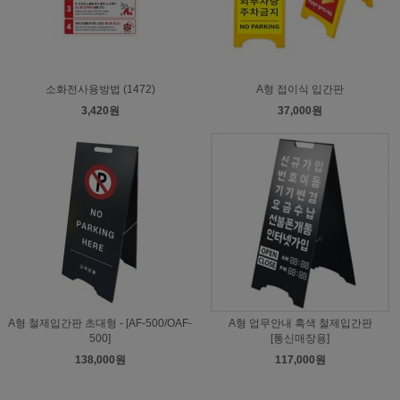
소화전사용방법 (1472)
A형 접이식 입간판
3,420원
37,000원
A형 철제입간판 초대형 - [AF-500/OAF-
A형 업무안내 흑색 철제입간판
500]
[통신매장용]
138,000원
117,000원