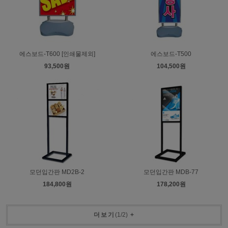
에스보드-T600 [인쇄물제외]
에스보드-T500
93,500원
104,500원
모던입간판 MD2B-2
모던입간판 MDB-77
184,800원
178,200원
더보기
(
1
/
2
)
+