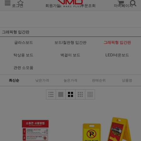
로그인
회원가입
주문조회
마이페이지
그래픽형 입간판
글라스보드
보드/칠판형 입간판
그래픽형 입간판
탁상용 보드
벽걸이 보드
LED/네온보드
관련 소모품
최신순
낮은가격
높은가격
판매순위
상품명