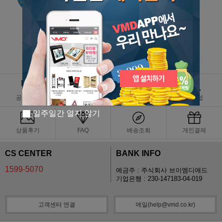
직원 뺏지 모음전
1,000원
공지사항
카톡상담
Q&A
멤버쉽
일주일간 열지 않기
상품후기
FAQ
배송조회
개인결제
CS CENTER
BANK INFO
1599-5070
예금주 : 주식회사 브이엠디애드
기업은행 : 230-147183-04-019
고객센터 연결
메일(help@vmd.co.kr)