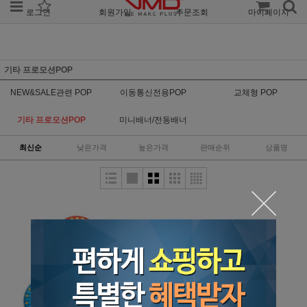
로그인
회원가입
주문조회
마이페이지
기타 프로모션POP
NEW&SALE관련 POP
이동통신전용POP
교체형 POP
기타 프로모션POP
미니배너/전동배너
최신순
낮은가격
높은가격
판매순위
상품명