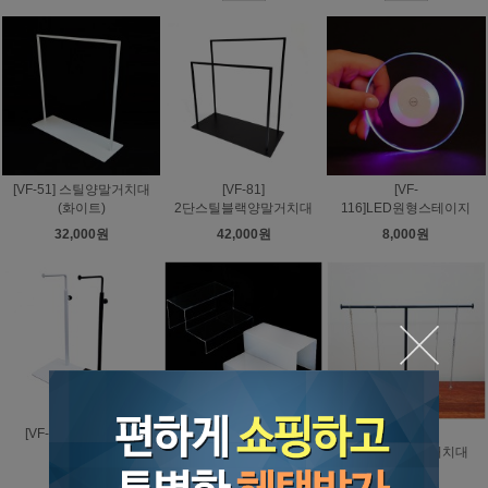
[VF-51] 스틸양말거치대
[VF-81]
[VF-
(화이트)
2단스틸블랙양말거치대
116]LED원형스테이지
32,000원
42,000원
8,000원
[VF-9013] 심플원형
[VF-118] 계단식 신발
[VF-65]
가방거치대
진열대
T자형악세사리거치대
26,000원
22,000원
28,000원