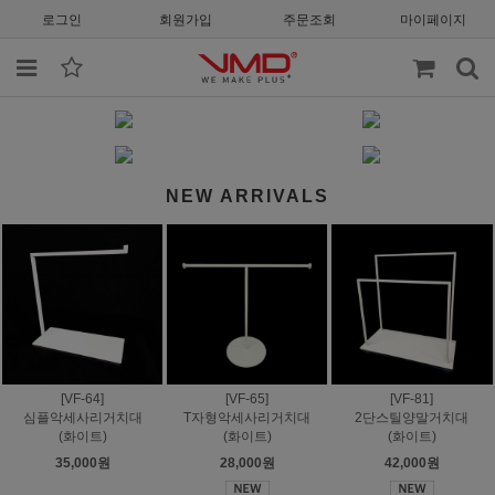
로그인
회원가입
주문조회
마이페이지
NEW ARRIVALS
[VF-64]
[VF-65]
[VF-81]
심플악세사리거치대
T자형악세사리거치대
2단스틸양말거치대
(화이트)
(화이트)
(화이트)
35,000원
28,000원
42,000원