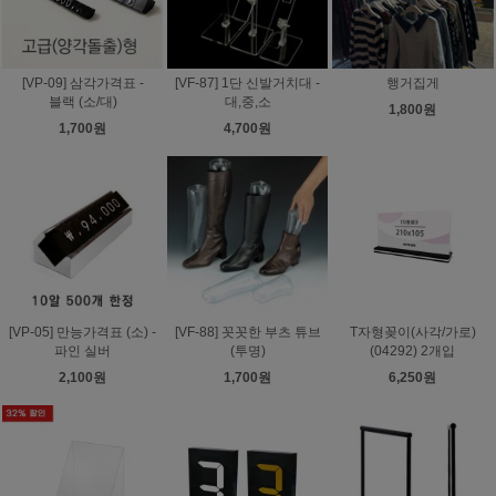
[VP-09] 삼각가격표 -
[VF-87] 1단 신발거치대 -
행거집게
블랙 (소/대)
대,중,소
1,800원
1,700원
4,700원
[VP-05] 만능가격표 (소) -
[VF-88] 꼿꼿한 부츠 튜브
T자형꽂이(사각/가로)
파인 실버
(투명)
(04292) 2개입
2,100원
1,700원
6,250원