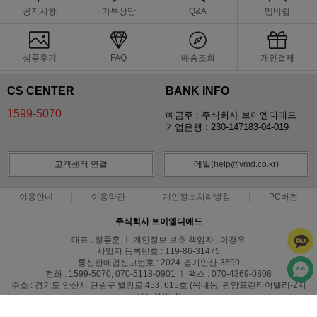
공지사항
카톡상담
Q&A
멤버쉽
상품후기
FAQ
배송조회
개인결제
CS CENTER
BANK INFO
1599-5070
예금주 : 주식회사 브이엠디애드
기업은행 : 230-147183-04-019
고객센터 연결
메일(help@vmd.co.kr)
이용안내
이용약관
개인정보처리방침
PC버전
주식회사 브이엠디애드
대표 : 정종훈 ㅣ 개인정보 보호 책임자 : 이경우
사업자 등록번호 : 119-86-31475
통신판매업신고번호 : 2024-경기안산-3699
전화 : 1599-5070, 070-5118-0901 ㅣ 팩스 : 070-4369-0808
주소 : 경기도 안산시 단원구 별망로 453, 615호 (목내동, 광양프런티어밸리-2지
식산업센터)