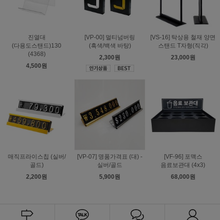
진열대
[VP-00] 멀티넘버링
[VS-16] 탁상용 철재 양면
(다용도스탠드)130
(흑색/백색 바탕)
스탠드 T자형(직각)
(4368)
2,300원
23,000원
4,500원
매직프라이스칩 (실버/
[VP-07] 명품가격표 (대) -
[VF-96] 포맥스
골드)
실버/골드
음료보관대 (4x3)
2,200원
5,900원
68,000원