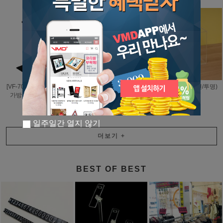
[VF-91] 다보 신발거치대
[VF-7015] 블랙&화이트
오픈박스150(한면/투명)
가방 거치대 (보급형)
(4361)
11,000원
14,000원
14,700원
일주일간 열지 않기
더보기
+
BEST OF BEST