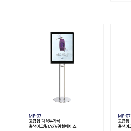
MP-07
MP-07
고급형
자석부착식
고급형
흑색아크릴(
A2
)/원형베이스
흑색아