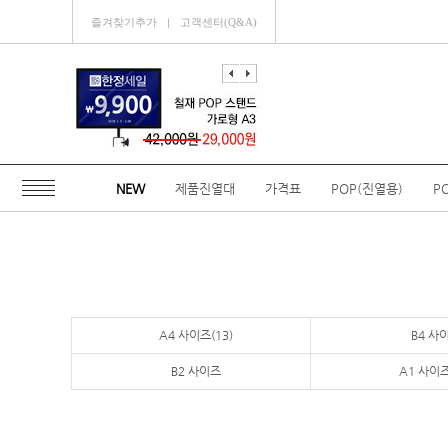
즐겨찾기추가
고객센터(Q&A)
ㅣ
NEW
제품진열대
가격표
POP(진열용)
P
A4 사이즈(13)
B4 사
B2 사이즈
A1 사이즈