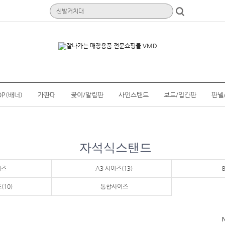
OP(배너)
가판대
꽂이/알림판
사인스탠드
보드/입간판
판넬
자석식스탠드
이즈
A3 사이즈(13)
(10)
통합사이즈