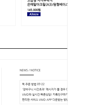
고급형
자석부착식
은메탈아크릴(
A3
)/원형베이스
145,000원
TOP
l
▲
NEWS / NOTICE
05-22
퀵 주문 방법
03-29
'장바구니 시간초과' 메시지가 뜰 경우
02-14
VMD와 실시간 빠른상담! 카톡친구하기
02-14
편리한 서비스 VMD APP 다운받는 방법