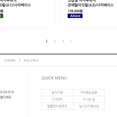
자석부착식
고급형
자석부착식
크릴(
A1
)/사각베이스
은메탈아크릴(
A3
)/사각베이스
0원
139,000원
1
2
3
>>
고객센터
주요고객사
QUICK MENU
3-04-019
공지사항
자주묻는질문
이엠디애드
고객센터
오시는 길
템플릿다운로드
실시간카톡상담