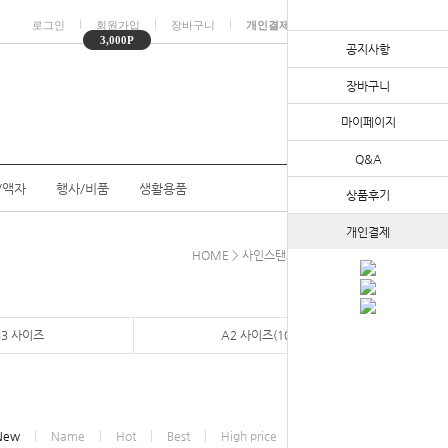
ㅣ
ㅣ
ㅣ
ㅣ
로그인
회원가입
장바구니
개인결제
마이페이지
3,000P
공지사항
장바구니
마이페이지
Q&A
/액자
행사/비품
생활용품
상품후기
개인결제
HOME
>
사인스탠드
>
자석식스탠드
B3 사이즈
A2 사이즈(10)
New
Name
Hot
Best
High price
Low price