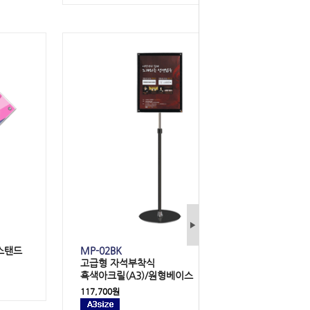
▶
터스탠드
MP-02BK
고급형
자석부착식
흑색아크릴(
A3
)/원형베이스
117,700원