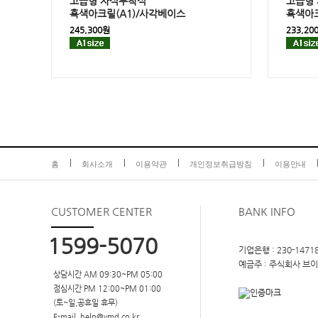
고급형
자석부착식
고급형
흑색아크릴(
A1
)/사각베이스
흑색아
245,300원
233,20
홈
회사소개
이용약관
개인정보취급방침
이용안내
CUSTOMER
CENTER
BANK INFO
1599-5070
기업은행 : 230-14718
예금주 : 주식회사 브
상담시간 AM 09:30~PM 05:00
점심시간 PM 12:00~PM 01:00
(토~일,공휴일 휴무)
E-mail. help@vmd.co.kr