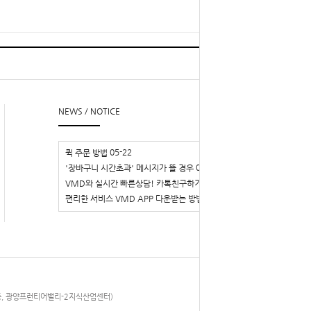
TOP
l
▲
NEWS / NOTICE
05-22
퀵 주문 방법
03-29
'장바구니 시간초과' 메시지가 뜰 경우
02-14
VMD와 실시간 빠른상담! 카톡친구하기
02-14
편리한 서비스 VMD APP 다운받는 방법
목내동, 광양프런티어밸리-2지식산업센터)