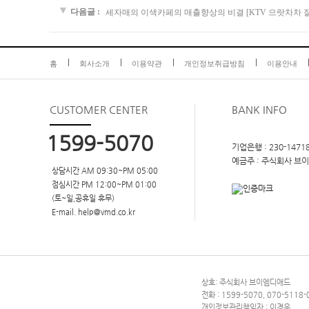
다음글 :
세자매의 이색카페의 매출향상의 비결 [KTV 으랏차차 
홈
회사소개
이용약관
개인정보취급방침
이용안내
CUSTOMER
CENTER
BANK INFO
1599-5070
기업은행 : 230-14718
예금주 : 주식회사 브
상담시간 AM 09:30~PM 05:00
점심시간 PM 12:00~PM 01:00
(토~일,공휴일 휴무)
E-mail. help@vmd.co.kr
상호: 주식회사 브이엠디애드
전화 : 1599-5070, 070-5118-
개인정보관리책임자 : 이경우