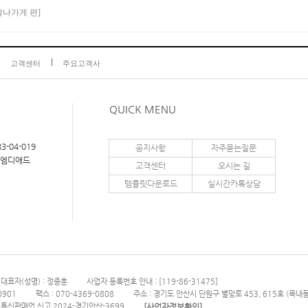
잘나가게 편]
고객센터
주요고객사
QUICK MENU
3-04-019
공지사항
자주묻는질문
이엠디애드
고객센터
오시는 길
템플릿다운로드
실시간카톡상담
대표자(성명) : 정종훈
사업자 등록번호 안내 : [119-86-31475]
0901
팩스 : 070-4369-0808
주소 : 경기도 안산시 단원구 별망로 453, 615호 (
[사업자정보확인]
통신판매업 신고 2024-경기안산-3699