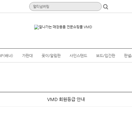
OP(배너)
가판대
꽂이/알림판
사인스탠드
보드/입간판
판넬
VMD 회원등급 안내