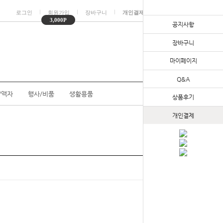
ㅣ
ㅣ
ㅣ
ㅣ
로그인
회원가입
장바구니
개인결제
마이페이지
3,000P
공지사항
장바구니
마이페이지
Q&A
/액자
행사/비품
생활용품
상품후기
개인결제